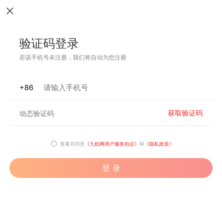
验证码登录
若该手机号未注册，我们将自动为您注册
+86
获取验证码
查看并同意
《九机网用户服务协议》
和
《隐私政策》
登 录