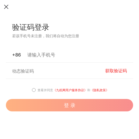
验证码登录
若该手机号未注册，我们将自动为您注册
+86
获取验证码
查看并同意
《九机网用户服务协议》
和
《隐私政策》
登 录