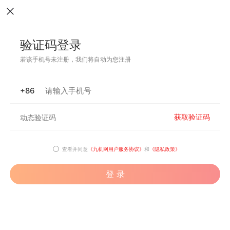
验证码登录
若该手机号未注册，我们将自动为您注册
+86
获取验证码
查看并同意
《九机网用户服务协议》
和
《隐私政策》
登 录