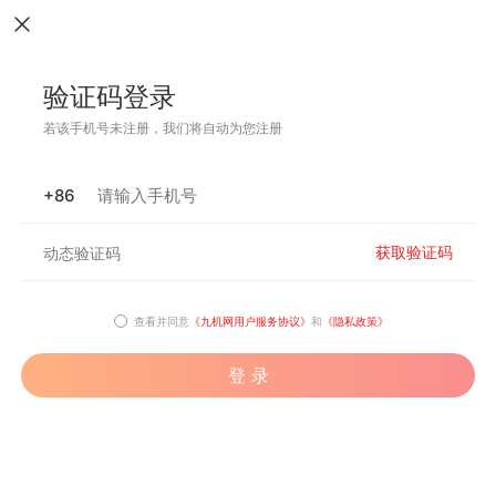
验证码登录
若该手机号未注册，我们将自动为您注册
+86
获取验证码
查看并同意
《九机网用户服务协议》
和
《隐私政策》
登 录