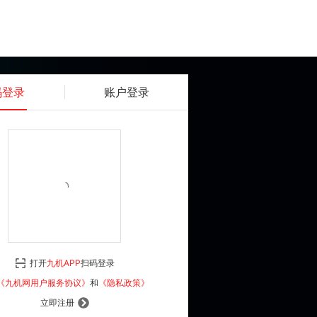
码登录
账户登录
获取动态密码
确认
《九机网用户服务协议》
和
《隐私政策》
打开
九机APP
扫码登录
登 录
《九机网用户服务协议》
和
《隐私政策》
立即注册