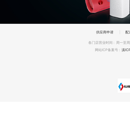
供应商申请
|
配
各门店营业时间
:
周一至周日
网站ICP备案号
:
滇IC