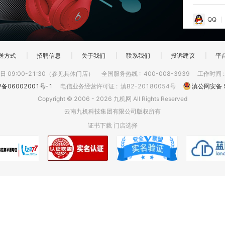
QQ
送方式
|
招聘信息
|
关于我们
|
联系我们
|
投诉建议
|
平
 09:00-21:30（参见具体门店）
全国服务热线
:
400-008-3939
工作时间
P备06002001号-1
电信业务经营许可证
:
滇B2-20180054号
滇公网安备 5
Copyright © 2006 - 2026 九机网 All Rights Reserved
云南九机科技集团有限公司版权所有
证书下载
门店选择