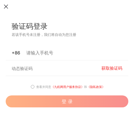
验证码登录
若该手机号未注册，我们将自动为您注册
+86
获取验证码
查看并同意
《九机网用户服务协议》
和
《隐私政策》
登 录