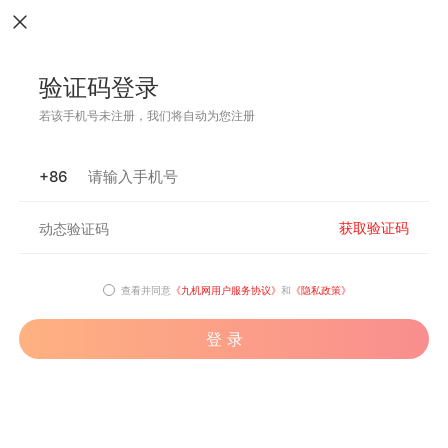
验证码登录
若该手机号未注册，我们将自动为您注册
+86
获取验证码
查看并同意
《九机网用户服务协议》
和
《隐私政策》
登 录