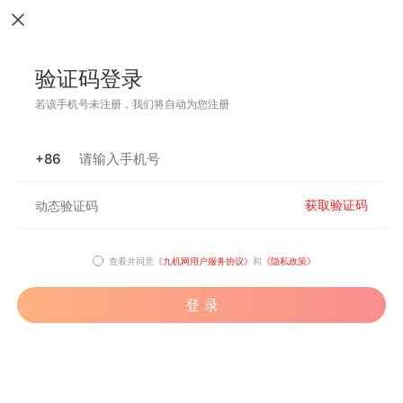
验证码登录
若该手机号未注册，我们将自动为您注册
+86
获取验证码
查看并同意
《九机网用户服务协议》
和
《隐私政策》
登 录