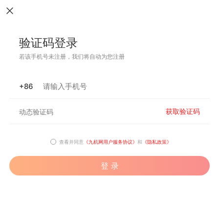
验证码登录
若该手机号未注册，我们将自动为您注册
+86
获取验证码
查看并同意
《九机网用户服务协议》
和
《隐私政策》
登 录