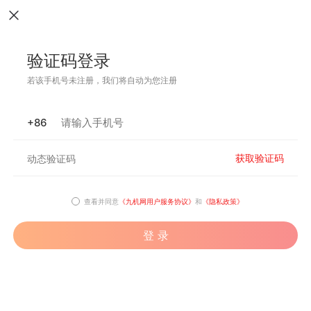
验证码登录
若该手机号未注册，我们将自动为您注册
+86
获取验证码
查看并同意
《九机网用户服务协议》
和
《隐私政策》
登 录