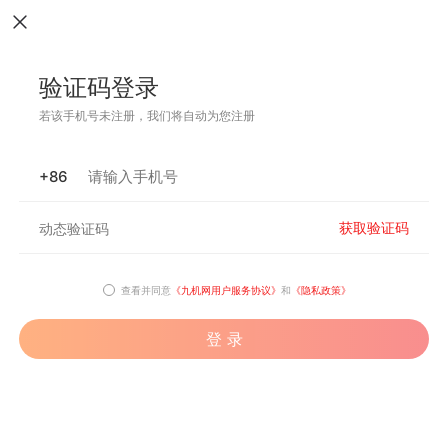
验证码登录
若该手机号未注册，我们将自动为您注册
+86
获取验证码
查看并同意
《九机网用户服务协议》
和
《隐私政策》
登 录