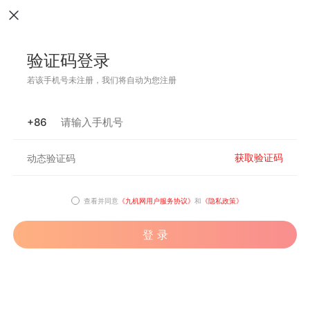
验证码登录
若该手机号未注册，我们将自动为您注册
+86
获取验证码
查看并同意
《九机网用户服务协议》
和
《隐私政策》
登 录