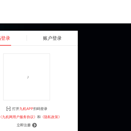
码登录
账户登录
获取动态密码
确认
《九机网用户服务协议》
和
《隐私政策》
打开
九机APP
扫码登录
登 录
《九机网用户服务协议》
和
《隐私政策》
立即注册