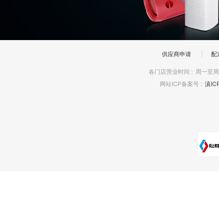
供应商申请
|
配
各门店营业时间
:
周一至周日
网站ICP备案号
:
滇IC