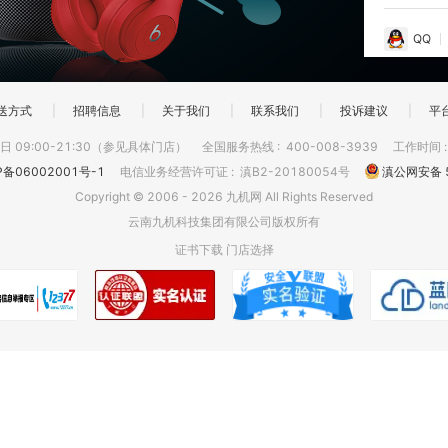
QQ
送方式
|
招聘信息
|
关于我们
|
联系我们
|
投诉建议
|
平
 09:00-21:30（参见具体门店）
全国服务热线
:
400-008-3939
工作时间
P备06002001号-1
电信业务经营许可证
:
滇B2-20180054号
滇公网安备 5
Copyright © 2006 - 2026 九机网 All Rights Reserved
云南九机科技集团有限公司版权所有
证书下载
门店选择