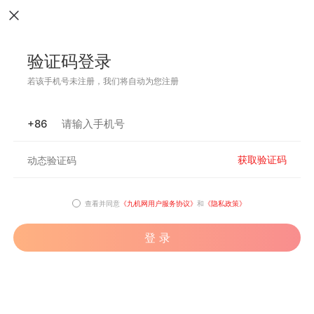
验证码登录
若该手机号未注册，我们将自动为您注册
+86
获取验证码
查看并同意
《九机网用户服务协议》
和
《隐私政策》
登 录