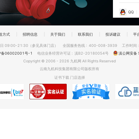
QQ
送方式
|
招聘信息
|
关于我们
|
联系我们
|
投诉建议
|
平
 09:00-21:30（参见具体门店）
全国服务热线
:
400-008-3939
工作时间
P备06002001号-1
电信业务经营许可证
:
滇B2-20180054号
滇公网安备 5
Copyright © 2006 - 2026 九机网 All Rights Reserved
云南九机科技集团有限公司版权所有
证书下载
门店选择