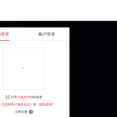
码登录
账户登录
获取动态密码
确认
《九机网用户服务协议》
和
《隐私政策》
打开
九机APP
扫码登录
登 录
《九机网用户服务协议》
和
《隐私政策》
立即注册