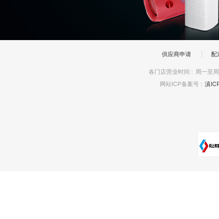
供应商申请
|
配
各门店营业时间
:
周一至周日
网站ICP备案号
:
滇IC