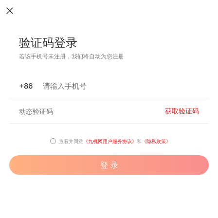
验证码登录
若该手机号未注册，我们将自动为您注册
+86
获取验证码
查看并同意
《九机网用户服务协议》
和
《隐私政策》
登 录