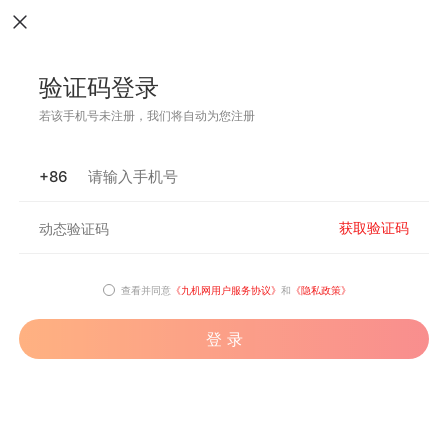
验证码登录
若该手机号未注册，我们将自动为您注册
+86
获取验证码
查看并同意
《九机网用户服务协议》
和
《隐私政策》
登 录