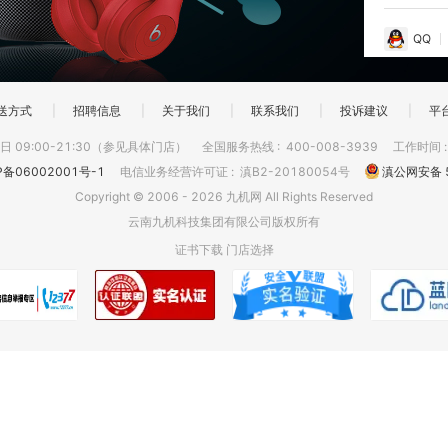
QQ
送方式
|
招聘信息
|
关于我们
|
联系我们
|
投诉建议
|
平
 09:00-21:30（参见具体门店）
全国服务热线
:
400-008-3939
工作时间
P备06002001号-1
电信业务经营许可证
:
滇B2-20180054号
滇公网安备 5
Copyright © 2006 - 2026 九机网 All Rights Reserved
云南九机科技集团有限公司版权所有
证书下载
门店选择