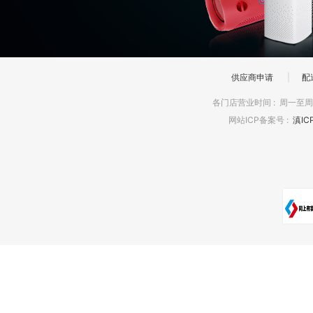
供应商申请
|
配
各门店营业时间
:
周一至周日
网站ICP备案号
:
滇IC