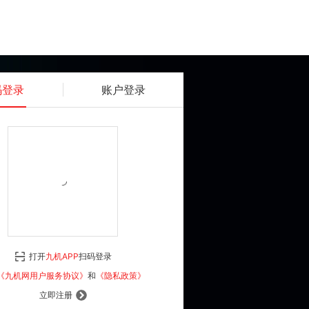
码登录
账户登录
获取动态密码
确认
《九机网用户服务协议》
和
《隐私政策》
打开
九机APP
扫码登录
登 录
《九机网用户服务协议》
和
《隐私政策》
立即注册