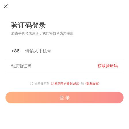
验证码登录
若该手机号未注册，我们将自动为您注册
+86
获取验证码
查看并同意
《九机网用户服务协议》
和
《隐私政策》
登 录