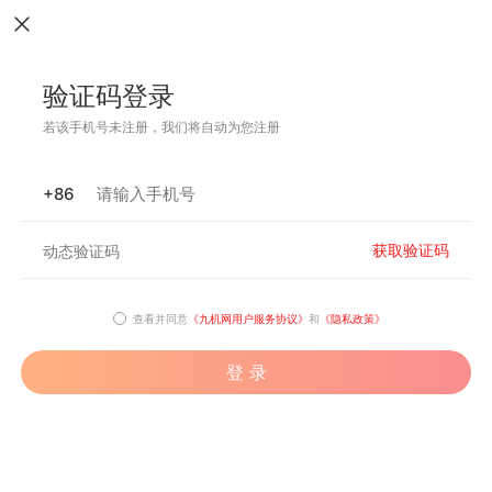
验证码登录
若该手机号未注册，我们将自动为您注册
+86
获取验证码
查看并同意
《九机网用户服务协议》
和
《隐私政策》
登 录