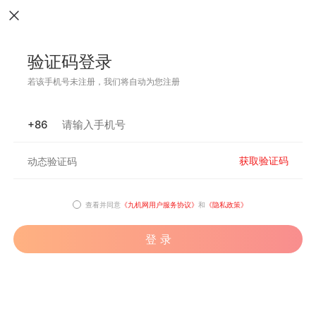
验证码登录
若该手机号未注册，我们将自动为您注册
+86
获取验证码
查看并同意
《九机网用户服务协议》
和
《隐私政策》
登 录