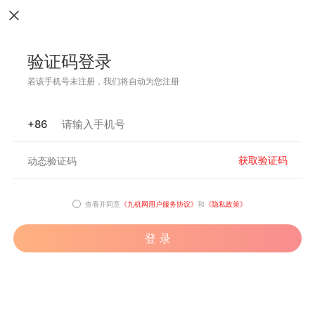
验证码登录
若该手机号未注册，我们将自动为您注册
+86
获取验证码
查看并同意
《九机网用户服务协议》
和
《隐私政策》
登 录