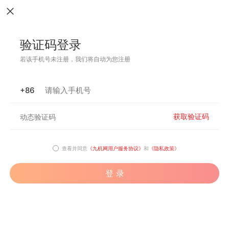
验证码登录
若该手机号未注册，我们将自动为您注册
+86
获取验证码
查看并同意
《九机网用户服务协议》
和
《隐私政策》
登 录