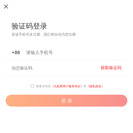
验证码登录
若该手机号未注册，我们将自动为您注册
+86
获取验证码
查看并同意
《九机网用户服务协议》
和
《隐私政策》
登 录