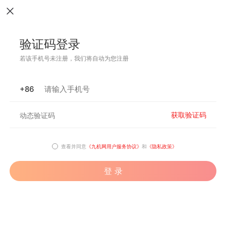
验证码登录
若该手机号未注册，我们将自动为您注册
+86
获取验证码
查看并同意
《九机网用户服务协议》
和
《隐私政策》
登 录