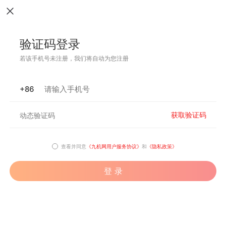
验证码登录
若该手机号未注册，我们将自动为您注册
+86
获取验证码
查看并同意
《九机网用户服务协议》
和
《隐私政策》
登 录