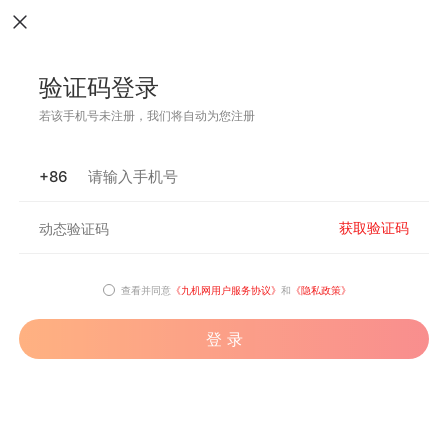
验证码登录
若该手机号未注册，我们将自动为您注册
+86
获取验证码
查看并同意
《九机网用户服务协议》
和
《隐私政策》
登 录