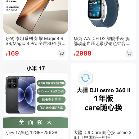
乐物 泰坦系列 荣耀 Magic8 R
华为 WATCH D2 智能手表 腕
SR/Magic 8 Pro 全屏3D全胶
部动态血压记录仪钢色铝合金
钢化膜
表壳 星云蓝复合素皮表带
169
2988
¥
¥
小米 17黑色 12GB+256GB
大疆 DJI Care 随心换 osmo 3
60 II 中国版一年版