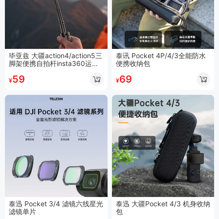
毕亚兹 大疆action4/action5三
泰讯 Pocket 4P/4/3全能防水
脚架便携自拍杆insta360运动
便携收纳包
相机延长杆pocket3支架配件 J
59
69
S24
¥
¥
泰迅 Pocket 3/4 滤镜六线星光
泰迅 大疆Pocket 4/3 机身收纳
滤镜单片
包