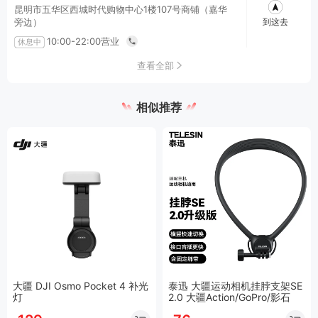
-
故障
务，具体费用以官方售后为准
昆明市五华区西城时代购物中心1楼107号商铺（嘉华
到这去
旁边）
商品质量问题由大疆官方提供
10:00-22:00营业
休息中
售后服务：通过大疆官网或大
疆微信公众号提交自主维修/换
查看全部
注意事项
-
新，填写相关信息后，由顺丰
上门取件回寄大疆官方售后，
具体质保政策有官方售后检测
为准。
相似推荐
1.DJI Care随心换服务，属于虚拟激活绑定商品，一经
购买绑定，即与主机进行绑定生效，不支持退换。
大疆care质保
2.请在购买前确保您的DJI大疆产品满足以下任一条
件，并在下述规定时间内进行服务绑定：①产品全新
未激活使用；②飞行器/云台激活时间在48小时内。
注意：当前条款仅适用于 2026-04-29~当前时间 购买此服务的用户，如果您不
是这个时间段购买，请查看以下历史版本
大疆质保政策（含care）V1.1 适用于 2021-11-01~2026-04-28购买此服务
的用户
大疆 DJI Osmo Pocket 4 补光
泰迅 大疆运动相机挂脖支架SE
灯
2.0 大疆Action/GoPro/影石