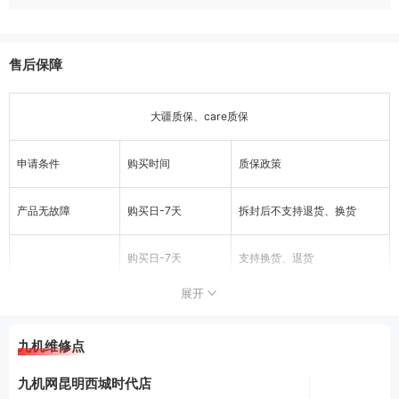
售后保障
大疆质保、care质保
申请条件
购买时间
质保政策
产品无故障
购买日-7天
拆封后不支持退货、换货
购买日-7天
支持换货、退货
展开
产品存在非人为故
经官方售后检测后支持更换同
购买日-180天
障
型号同规格产品。
九机维修点
不支持退换，可享受官方售后
180天-1年
维修服务
九机网昆明西城时代店
用户原因导致产品
可享受官方售后付费维修服