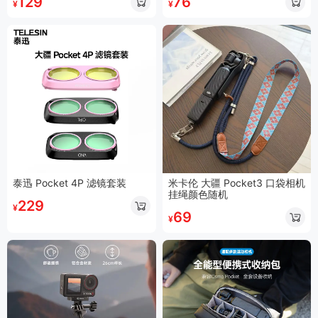
129
76
¥
¥
泰迅 Pocket 4P 滤镜套装
米卡伦 大疆 Pocket3 口袋相机
挂绳颜色随机
229
¥
69
¥