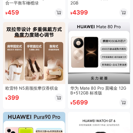
合一平衡车橄榄绿
2GB
459
4399
¥
¥
欧雷特 N5肩颈按摩仪香槟金
华为 Mate 80 Pro 晨曦金 12G
B+512GB 标准版
399
¥
5699
¥