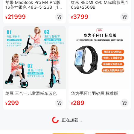
苹果 MacBook Pro M4 Pro版
红米 REDMI K90 Max暗影黑 1
16英寸银色 48G+512GB（14
6GB+256GB
核中央处理器+20核图形处理
21999
3799
器）
¥
¥
纳豆 三合一儿童滑板车蓝色
华为手环11羽砂黑 标准版
299
289
¥
¥
正在加载...