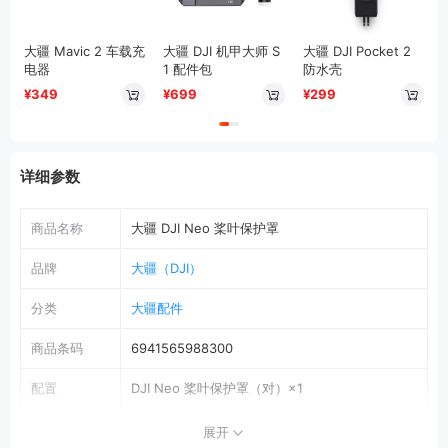
大疆 Mavic 2 车载充
大疆 DJI 机甲大师 S
大疆 DJI Pocket 2
电器
1 配件包
防水壳
¥349
¥699
¥299
详细参数
商品名称
大疆 DJI Neo 桨叶保护罩
品牌
大疆（DJI）
分类
大疆配件
商品条码
6941565988300
配置
DJI Neo 桨叶保护罩（对）×1
商品参数
展开