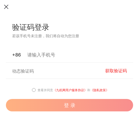
验证码登录
若该手机号未注册，我们将自动为您注册
+86
获取验证码
查看并同意
《九机网用户服务协议》
和
《隐私政策》
登 录