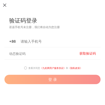
验证码登录
若该手机号未注册，我们将自动为您注册
+86
获取验证码
查看并同意
《九机网用户服务协议》
和
《隐私政策》
登 录