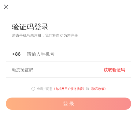
验证码登录
若该手机号未注册，我们将自动为您注册
+86
获取验证码
查看并同意
《九机网用户服务协议》
和
《隐私政策》
登 录