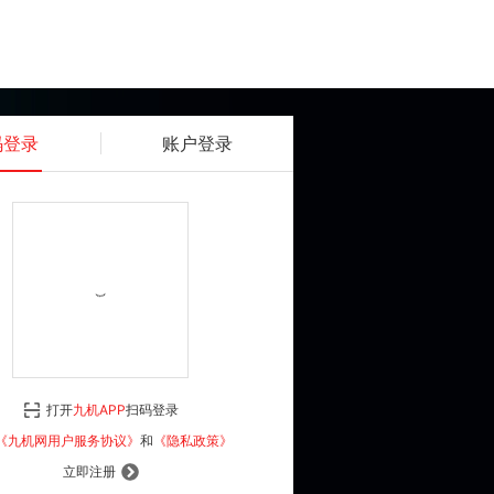
码登录
账户登录
获取动态密码
确认
《九机网用户服务协议》
和
《隐私政策》
打开
九机APP
扫码登录
登 录
《九机网用户服务协议》
和
《隐私政策》
立即注册