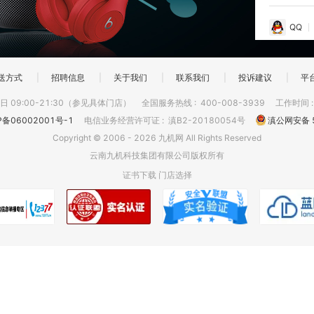
QQ
送方式
|
招聘信息
|
关于我们
|
联系我们
|
投诉建议
|
平
 09:00-21:30（参见具体门店）
全国服务热线
:
400-008-3939
工作时间
P备06002001号-1
电信业务经营许可证
:
滇B2-20180054号
滇公网安备 5
Copyright © 2006 - 2026 九机网 All Rights Reserved
云南九机科技集团有限公司版权所有
证书下载
门店选择