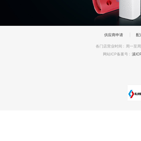
供应商申请
|
配
各门店营业时间
:
周一至周日
网站ICP备案号
:
滇IC