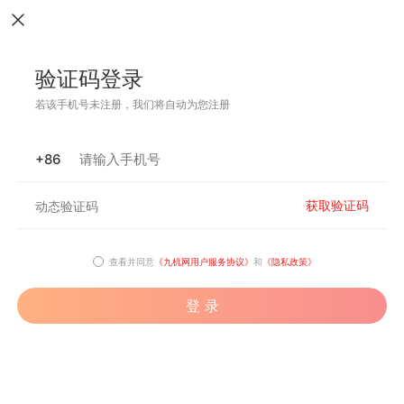
验证码登录
若该手机号未注册，我们将自动为您注册
+86
获取验证码
查看并同意
《九机网用户服务协议》
和
《隐私政策》
登 录