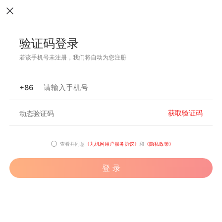
验证码登录
若该手机号未注册，我们将自动为您注册
+86
获取验证码
查看并同意
《九机网用户服务协议》
和
《隐私政策》
登 录