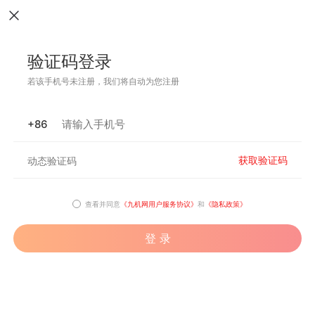
验证码登录
若该手机号未注册，我们将自动为您注册
+86
获取验证码
查看并同意
《九机网用户服务协议》
和
《隐私政策》
登 录