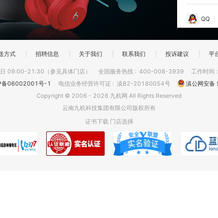
QQ
送方式
|
招聘信息
|
关于我们
|
联系我们
|
投诉建议
|
平
 09:00-21:30（参见具体门店）
全国服务热线
:
400-008-3939
工作时间
P备06002001号-1
电信业务经营许可证
:
滇B2-20180054号
滇公网安备 5
Copyright © 2006 - 2026 九机网 All Rights Reserved
云南九机科技集团有限公司版权所有
证书下载
门店选择