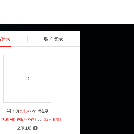
码登录
账户登录
获取动态密码
确认
《九机网用户服务协议》
和
《隐私政策》
打开
九机APP
扫码登录
登 录
《九机网用户服务协议》
和
《隐私政策》
立即注册