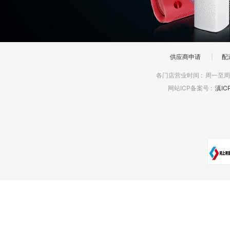
供应商申请
|
配
各门店营业时间
:
周一至周日
网站ICP备案号
:
滇IC