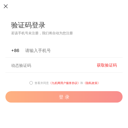
验证码登录
若该手机号未注册，我们将自动为您注册
+86
获取验证码
查看并同意
《九机网用户服务协议》
和
《隐私政策》
登 录