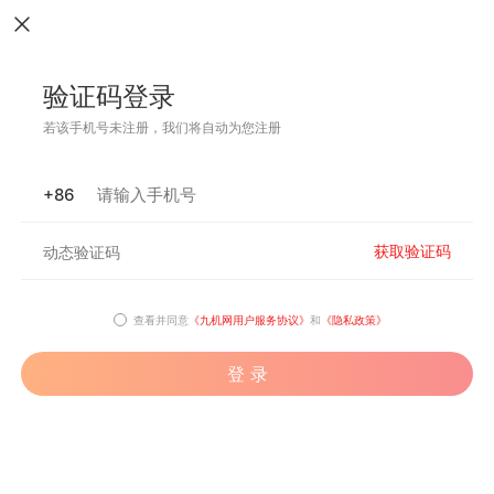
验证码登录
若该手机号未注册，我们将自动为您注册
+86
获取验证码
查看并同意
《九机网用户服务协议》
和
《隐私政策》
登 录