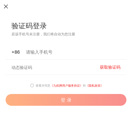
验证码登录
若该手机号未注册，我们将自动为您注册
+86
获取验证码
查看并同意
《九机网用户服务协议》
和
《隐私政策》
登 录