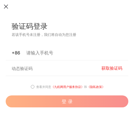
验证码登录
若该手机号未注册，我们将自动为您注册
+86
获取验证码
查看并同意
《九机网用户服务协议》
和
《隐私政策》
登 录