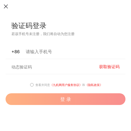
验证码登录
若该手机号未注册，我们将自动为您注册
+86
获取验证码
查看并同意
《九机网用户服务协议》
和
《隐私政策》
登 录