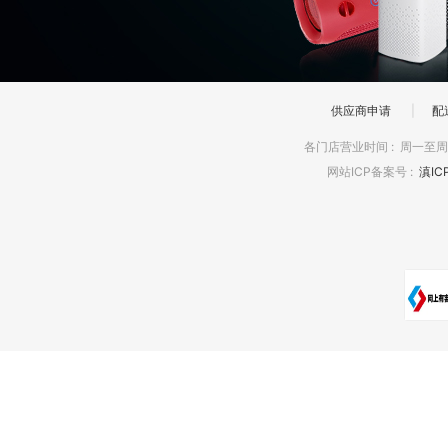
供应商申请
|
配
各门店营业时间
:
周一至周日
网站ICP备案号
:
滇IC