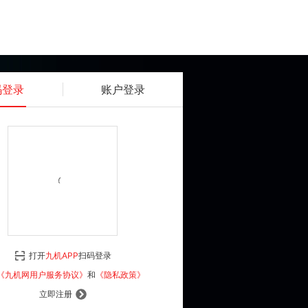
码登录
账户登录
获取动态密码
确认
《九机网用户服务协议》
和
《隐私政策》
打开
九机APP
扫码登录
登 录
《九机网用户服务协议》
和
《隐私政策》
立即注册