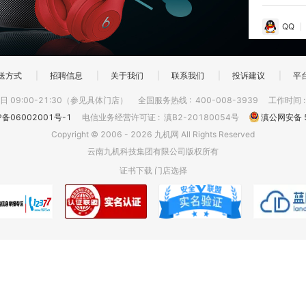
QQ
送方式
|
招聘信息
|
关于我们
|
联系我们
|
投诉建议
|
平
 09:00-21:30（参见具体门店）
全国服务热线
:
400-008-3939
工作时间
P备06002001号-1
电信业务经营许可证
:
滇B2-20180054号
滇公网安备 5
Copyright © 2006 - 2026 九机网 All Rights Reserved
云南九机科技集团有限公司版权所有
证书下载
门店选择