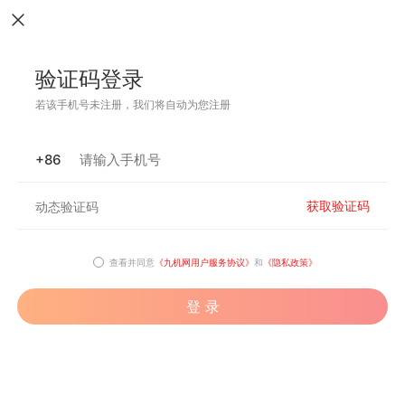
验证码登录
若该手机号未注册，我们将自动为您注册
+86
获取验证码
查看并同意
《九机网用户服务协议》
和
《隐私政策》
登 录