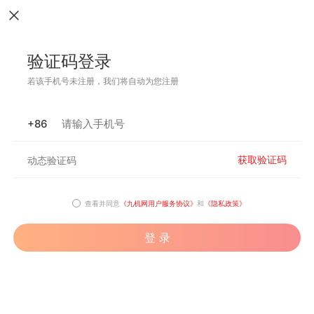
验证码登录
若该手机号未注册，我们将自动为您注册
+86
获取验证码
查看并同意
《九机网用户服务协议》
和
《隐私政策》
登 录