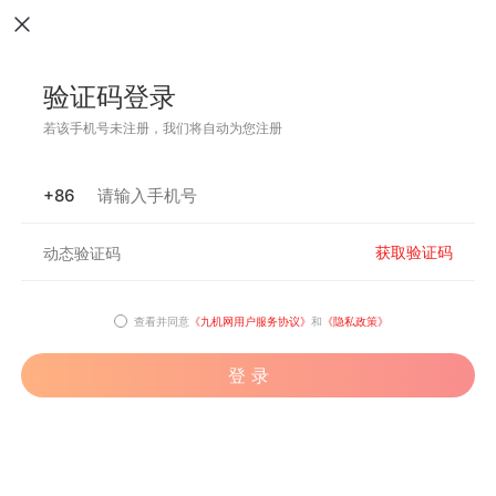
验证码登录
若该手机号未注册，我们将自动为您注册
+86
获取验证码
查看并同意
《九机网用户服务协议》
和
《隐私政策》
登 录