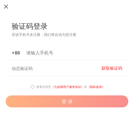
验证码登录
若该手机号未注册，我们将自动为您注册
+86
获取验证码
查看并同意
《九机网用户服务协议》
和
《隐私政策》
登 录