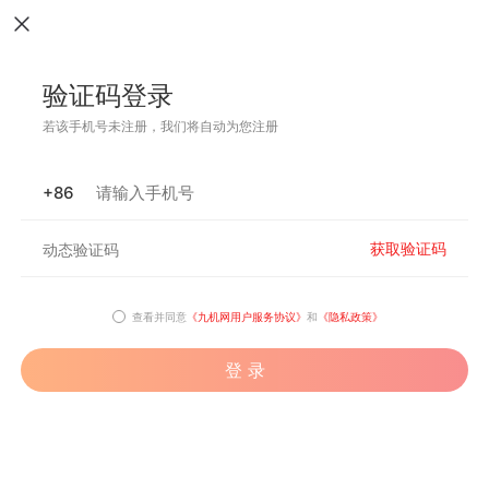
验证码登录
若该手机号未注册，我们将自动为您注册
+86
获取验证码
查看并同意
《九机网用户服务协议》
和
《隐私政策》
登 录