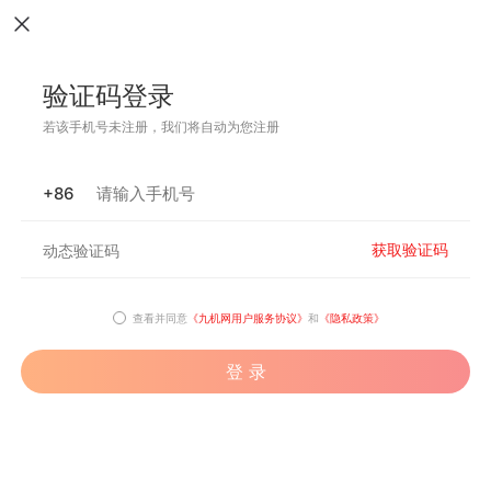
验证码登录
若该手机号未注册，我们将自动为您注册
+86
获取验证码
查看并同意
《九机网用户服务协议》
和
《隐私政策》
登 录