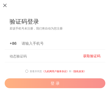
验证码登录
若该手机号未注册，我们将自动为您注册
+86
获取验证码
查看并同意
《九机网用户服务协议》
和
《隐私政策》
登 录