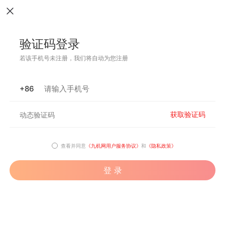
验证码登录
若该手机号未注册，我们将自动为您注册
+86
获取验证码
查看并同意
《九机网用户服务协议》
和
《隐私政策》
登 录